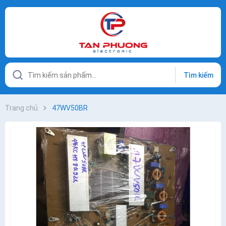
Tìm kiếm
Trang chủ
47WV50BR