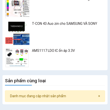
T-CON 43 Auo zin cho SAMSUNG VÀ SONY
AMS1117 LDO IC ổn áp 3.3V
Sản phẩm cùng loại
Danh mục đang cập nhật sản phẩm
×