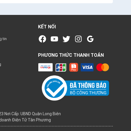
KẾT NỐI
 tin
PHƯƠNG THỨC THANH TOÁN
g
3 Nơi Cấp: UBND Quận Long Biên
h doanh Điện Tử Tân Phương