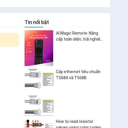
Tin nổi bật
AI Magic Remote: Nâng
cấp toàn diện, trải nghiệm
bùng nổ
Cáp ethernet tiêu chuẩn
T568A và T568B
How to read resistor
values using color codes