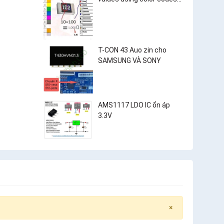
and surface-mount
resistor markings?
T-CON 43 Auo zin cho
SAMSUNG VÀ SONY
AMS1117 LDO IC ổn áp
3.3V
×