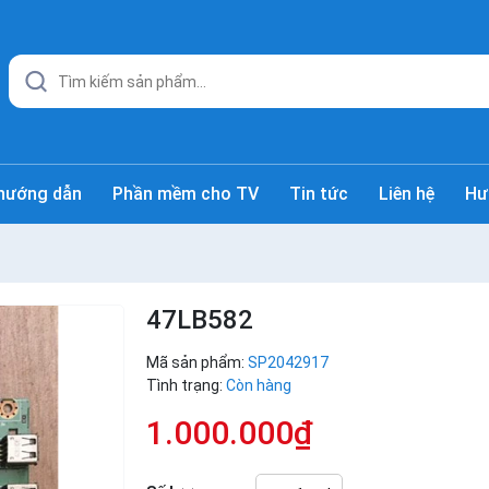
hướng dẫn
Phần mềm cho TV
Tin tức
Liên hệ
Hư
47LB582
Mã sản phẩm:
SP2042917
Tình trạng:
Còn hàng
1.000.000₫