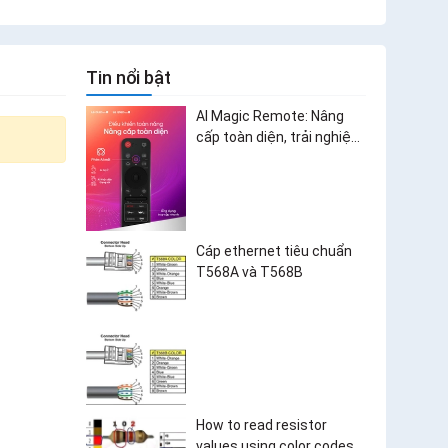
Tin nổi bật
AI Magic Remote: Nâng
cấp toàn diện, trải nghiệm
bùng nổ
Cáp ethernet tiêu chuẩn
T568A và T568B
How to read resistor
values using color codes