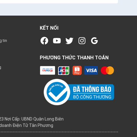
KẾT NỐI
 tin
PHƯƠNG THỨC THANH TOÁN
g
3 Nơi Cấp: UBND Quận Long Biên
h doanh Điện Tử Tân Phương