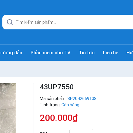
hướng dẫn
Phần mềm cho TV
Tin tức
Liên hệ
Hư
43UP7550
Mã sản phẩm:
SP2042669108
Tình trạng:
Còn hàng
200.000₫