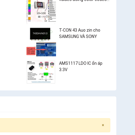
and surface-mount
resistor markings?
T-CON 43 Auo zin cho
SAMSUNG VÀ SONY
AMS1117 LDO IC ổn áp
3.3V
×