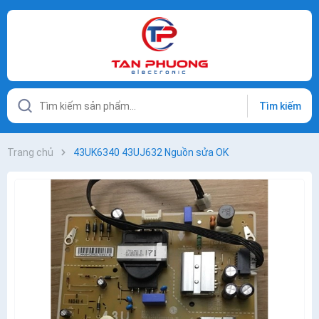
Tìm kiếm
Trang chủ
43UK6340 43UJ632 Nguồn sửa OK