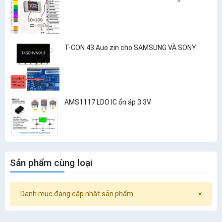
T-CON 43 Auo zin cho SAMSUNG VÀ SONY
AMS1117 LDO IC ổn áp 3.3V
Sản phẩm cùng loại
Danh mục đang cập nhật sản phẩm
×