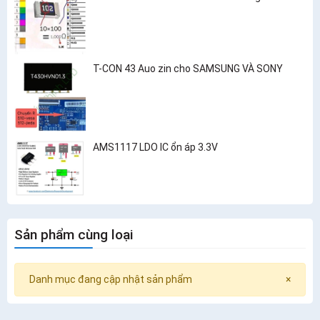
T-CON 43 Auo zin cho SAMSUNG VÀ SONY
AMS1117 LDO IC ổn áp 3.3V
Sản phẩm cùng loại
Danh mục đang cập nhật sản phẩm
×