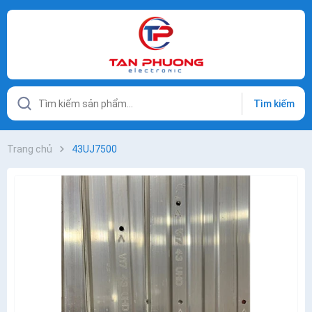
Tìm kiếm
Trang chủ
43UJ7500