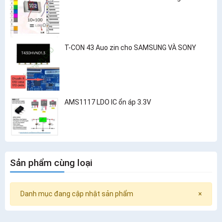
T-CON 43 Auo zin cho SAMSUNG VÀ SONY
AMS1117 LDO IC ổn áp 3.3V
Sản phẩm cùng loại
Danh mục đang cập nhật sản phẩm
×