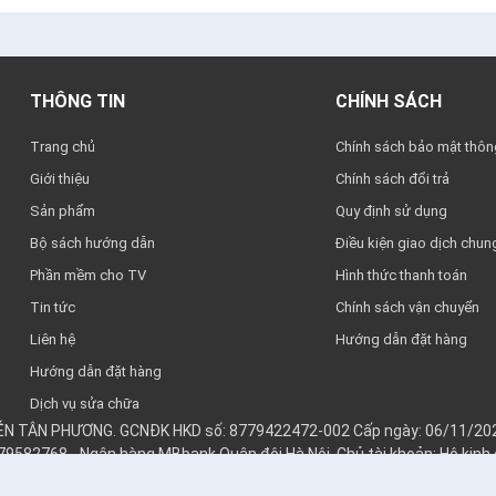
THÔNG TIN
CHÍNH SÁCH
Trang chủ
Chính sách bảo mật thông
Giới thiệu
Chính sách đổi trả
Sản phẩm
Quy định sử dụng
Bộ sách hướng dẫn
Điều kiện giao dịch chun
Phần mềm cho TV
Hình thức thanh toán
Tin tức
Chính sách vận chuyển
Liên hệ
Hướng dẫn đặt hàng
Hướng dẫn đặt hàng
Dịch vụ sửa chữa
YỄN TÂN PHƯƠNG. GCNĐK HKD số: 8779422472-002 Cấp ngày: 06/11/202
979582768 - Ngân hàng MBbank Quân đội Hà Nội. Chủ tài khoản: Hộ kin