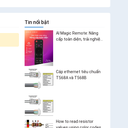
Tin nổi bật
AI Magic Remote: Nâng
cấp toàn diện, trải nghiệm
bùng nổ
Cáp ethernet tiêu chuẩn
T568A và T568B
How to read resistor
values using color codes