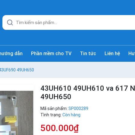
hướng dẫn
Phần mềm cho TV
Tin tức
Liên hệ
Hư
 43UF690 49UH650
43UH610 49UH610 va 617 N
49UH650
Mã sản phẩm:
SP000289
Tình trạng:
Còn hàng
500.000₫