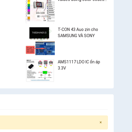
and surface-mount
resistor markings?
T-CON 43 Auo zin cho
SAMSUNG VÀ SONY
AMS1117 LDO IC ổn áp
3.3V
×