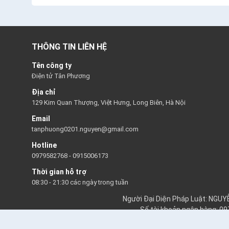
THÔNG TIN LIÊN HỆ
Tên công ty
Điện tử Tân Phương
Địa chỉ
129 Kim Quan Thượng, Việt Hưng, Long Biên, Hà Nội
Email
tanphuong0201.nguyen@gmail.com
Hotline
0979582768
-
0915006173
Thời gian hỗ trợ
08:30 - 21:30 các ngày trong tuần
Người Đại Diện Pháp Luật: NGU
Số tài khoản ngân hàng: 0