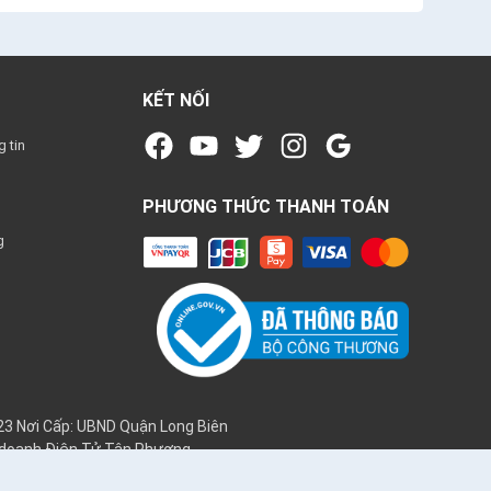
KẾT NỐI
 tin
PHƯƠNG THỨC THANH TOÁN
g
3 Nơi Cấp: UBND Quận Long Biên
h doanh Điện Tử Tân Phương