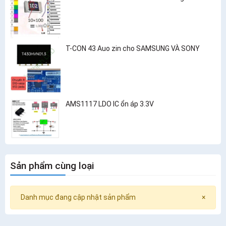
T-CON 43 Auo zin cho SAMSUNG VÀ SONY
AMS1117 LDO IC ổn áp 3.3V
Sản phẩm cùng loại
Danh mục đang cập nhật sản phẩm
×