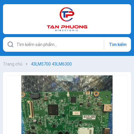
Tìm kiếm
Trang chủ
43LM5700 43LM6300