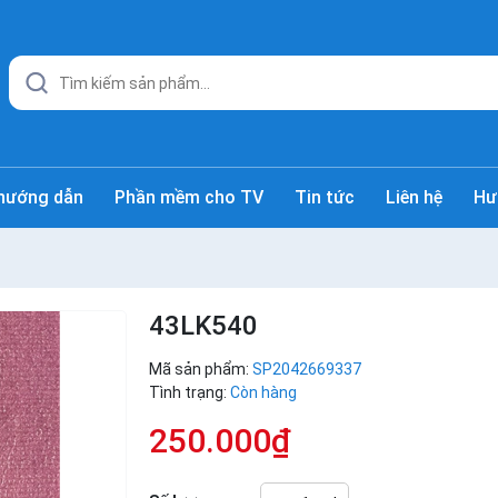
hướng dẫn
Phần mềm cho TV
Tin tức
Liên hệ
Hư
43LK540
Mã sản phẩm:
SP2042669337
Tình trạng:
Còn hàng
250.000₫