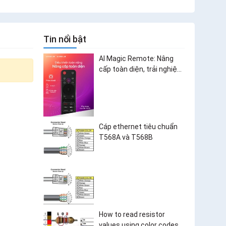
Tin nổi bật
AI Magic Remote: Nâng
cấp toàn diện, trải nghiệm
bùng nổ
Cáp ethernet tiêu chuẩn
T568A và T568B
How to read resistor
values using color codes