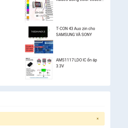
and surface-mount
resistor markings?
T-CON 43 Auo zin cho
SAMSUNG VÀ SONY
AMS1117 LDO IC ổn áp
3.3V
×