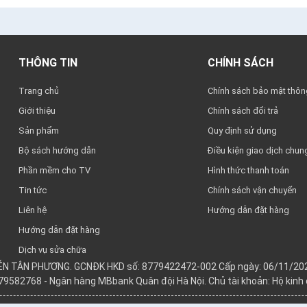
THÔNG TIN
CHÍNH SÁCH
Trang chủ
Chính sách bảo mật thông
Giới thiệu
Chính sách đổi trả
Sản phẩm
Quy định sử dụng
Bộ sách hướng dẫn
Điều kiện giao dịch chun
Phần mềm cho TV
Hình thức thanh toán
Tin tức
Chính sách vận chuyển
Liên hệ
Hướng dẫn đặt hàng
Hướng dẫn đặt hàng
Dịch vụ sửa chữa
YỄN TÂN PHƯƠNG. GCNĐK HKD số: 8779422472-002 Cấp ngày: 06/11/202
979582768 - Ngân hàng MBbank Quân đội Hà Nội. Chủ tài khoản: Hộ kin