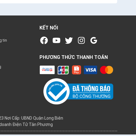
KẾT NỐI
 tin
PHƯƠNG THỨC THANH TOÁN
g
3 Nơi Cấp: UBND Quận Long Biên
h doanh Điện Tử Tân Phương