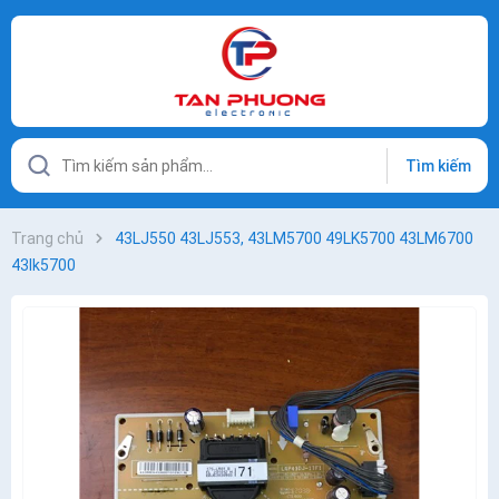
Tìm kiếm
Trang chủ
43LJ550 43LJ553, 43LM5700 49LK5700 43LM6700
43lk5700