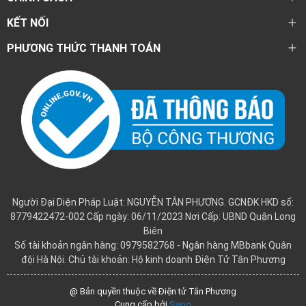
KẾT NỐI
PHƯƠNG THỨC THANH TOÁN
Người Đại Diện Pháp Luật: NGUYỄN TÂN PHƯƠNG. GCNĐK HKD số:
8779422472-002 Cấp ngày: 06/11/2023 Nơi Cấp: UBND Quận Long
Biên
Số tài khoản ngân hàng: 0979582768 - Ngân hàng MBbank Quân
đội Hà Nội. Chủ tài khoản: Hộ kinh doanh Điện Tử Tân Phương
@ Bản quyền thuộc về Điện tử Tân Phương
Cung cấp bởi
Sapo