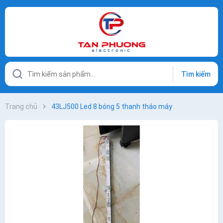
Tìm kiếm
Trang chủ
43LJ500 Led 8 bóng 5 thanh tháo máy