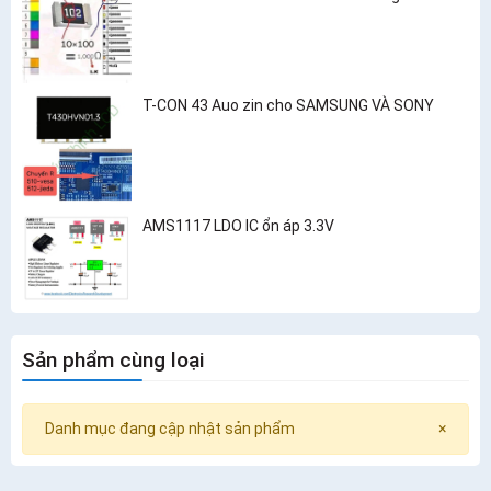
T-CON 43 Auo zin cho SAMSUNG VÀ SONY
AMS1117 LDO IC ổn áp 3.3V
Sản phẩm cùng loại
Danh mục đang cập nhật sản phẩm
×