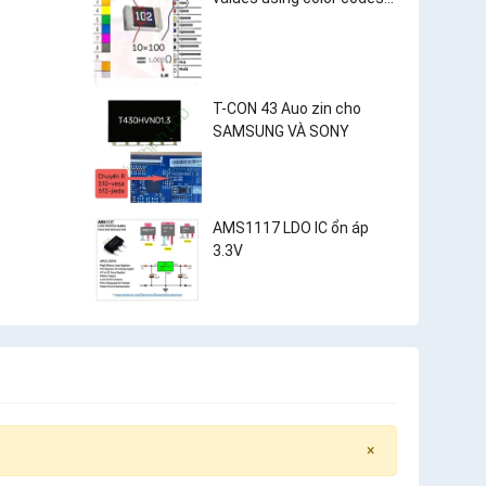
and surface-mount
resistor markings?
T-CON 43 Auo zin cho
SAMSUNG VÀ SONY
AMS1117 LDO IC ổn áp
3.3V
×