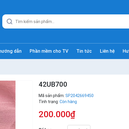
hướng dẫn
Phần mềm cho TV
Tin tức
Liên hệ
Hư
42UB700
Mã sản phẩm:
SP2042669450
Tình trạng:
Còn hàng
200.000₫