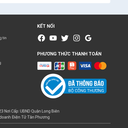
KẾT NỐI
 tin
PHƯƠNG THỨC THANH TOÁN
g
3 Nơi Cấp: UBND Quận Long Biên
h doanh Điện Tử Tân Phương