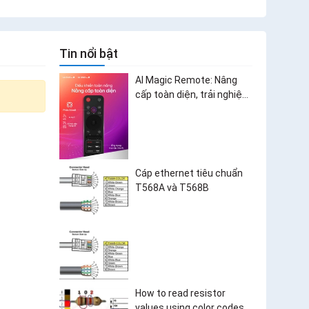
Tin nổi bật
AI Magic Remote: Nâng
cấp toàn diện, trải nghiệm
bùng nổ
Cáp ethernet tiêu chuẩn
T568A và T568B
How to read resistor
values using color codes