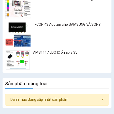
T-CON 43 Auo zin cho SAMSUNG VÀ SONY
AMS1117 LDO IC ổn áp 3.3V
Sản phẩm cùng loại
Danh mục đang cập nhật sản phẩm
×