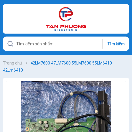
Tìm kiếm
Trang chủ
42LM7600 47LM7600 55LM7600 55LM6410
42Lm6410