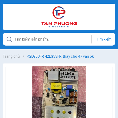
Tìm kiếm
Trang chủ
42LG60FR 42LG53FR thay cho 47 vân ok