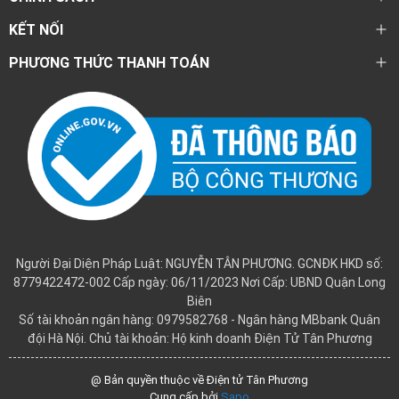
KẾT NỐI
PHƯƠNG THỨC THANH TOÁN
Người Đại Diện Pháp Luật: NGUYỄN TÂN PHƯƠNG. GCNĐK HKD số:
8779422472-002 Cấp ngày: 06/11/2023 Nơi Cấp: UBND Quận Long
Biên
Số tài khoản ngân hàng: 0979582768 - Ngân hàng MBbank Quân
đội Hà Nội. Chủ tài khoản: Hộ kinh doanh Điện Tử Tân Phương
@ Bản quyền thuộc về Điện tử Tân Phương
Cung cấp bởi
Sapo