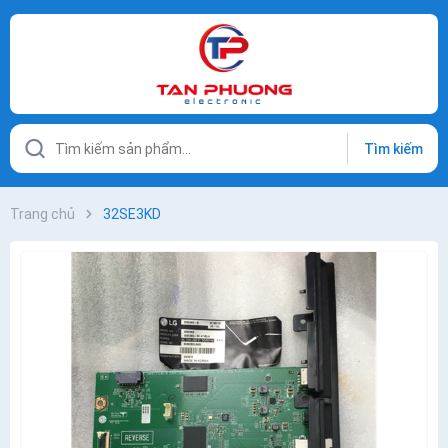
Tìm kiếm
Trang chủ
32SE3KD