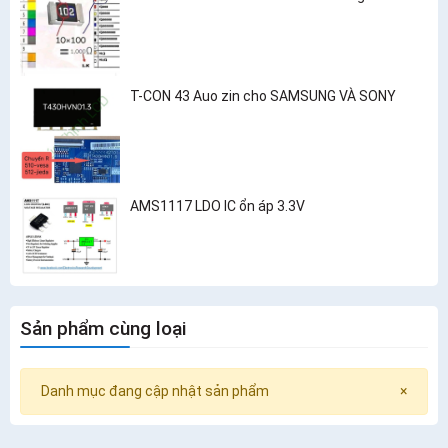
T-CON 43 Auo zin cho SAMSUNG VÀ SONY
AMS1117 LDO IC ổn áp 3.3V
Sản phẩm cùng loại
Danh mục đang cập nhật sản phẩm
×