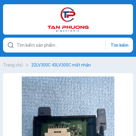
Tìm kiếm
Trang chủ
32LV300C 43LV300C mắt nhận