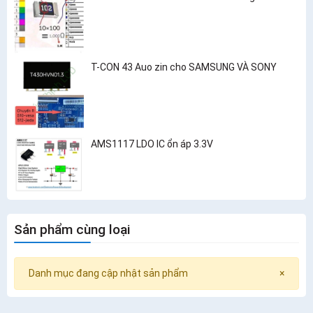
T-CON 43 Auo zin cho SAMSUNG VÀ SONY
AMS1117 LDO IC ổn áp 3.3V
Sản phẩm cùng loại
Danh mục đang cập nhật sản phẩm
×