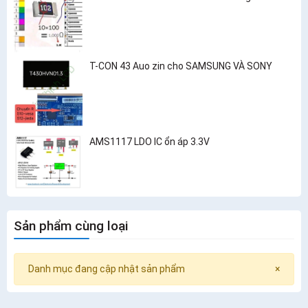
T-CON 43 Auo zin cho SAMSUNG VÀ SONY
AMS1117 LDO IC ổn áp 3.3V
Sản phẩm cùng loại
Danh mục đang cập nhật sản phẩm
×