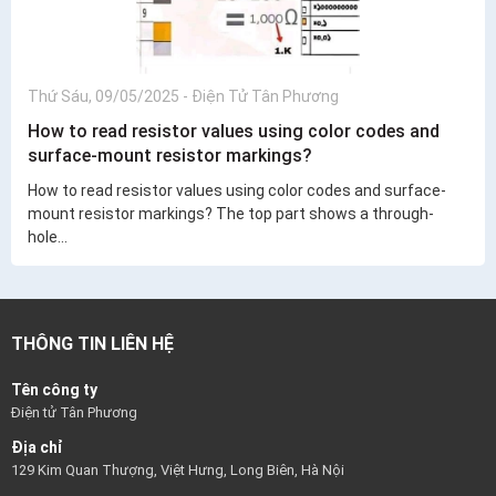
Thứ Sáu, 09/05/2025
-
Điện Tử Tân Phương
How to read resistor values using color codes and
surface-mount resistor markings?
How to read resistor values using color codes and surface-
mount resistor markings? The top part shows a through-
hole...
THÔNG TIN LIÊN HỆ
Tên công ty
Điện tử Tân Phương
Địa chỉ
129 Kim Quan Thượng, Việt Hưng, Long Biên, Hà Nội