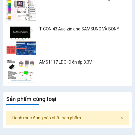
T-CON 43 Auo zin cho SAMSUNG VÀ SONY
AMS1117 LDO IC ổn áp 3.3V
Sản phẩm cùng loại
Danh mục đang cập nhật sản phẩm
×