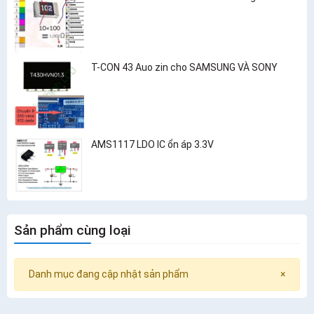
T-CON 43 Auo zin cho SAMSUNG VÀ SONY
AMS1117 LDO IC ổn áp 3.3V
Sản phẩm cùng loại
Danh mục đang cập nhật sản phẩm
×