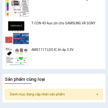
T-CON 43 Auo zin cho SAMSUNG VÀ SONY
AMS1117 LDO IC ổn áp 3.3V
Sản phẩm cùng loại
Danh mục đang cập nhật sản phẩm
×