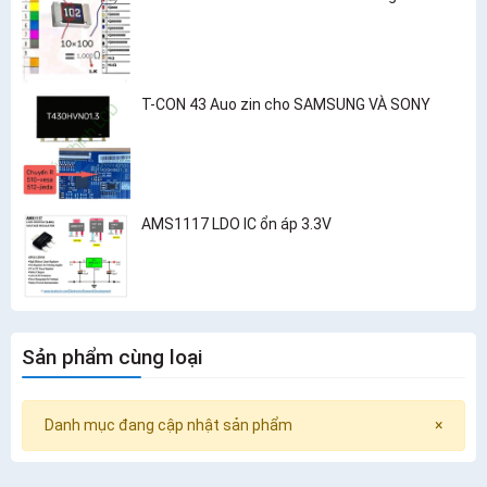
T-CON 43 Auo zin cho SAMSUNG VÀ SONY
AMS1117 LDO IC ổn áp 3.3V
Sản phẩm cùng loại
Danh mục đang cập nhật sản phẩm
×