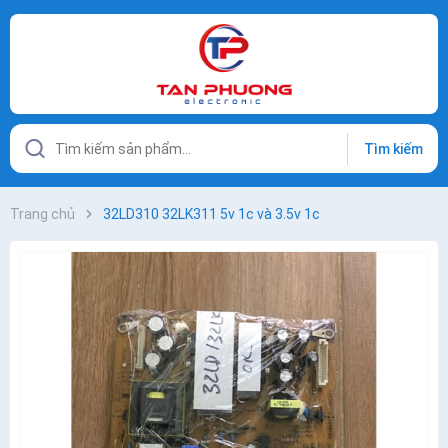
Tìm kiếm
Trang chủ
32LD310 32LK311 5v 1c và 3.5v 1c