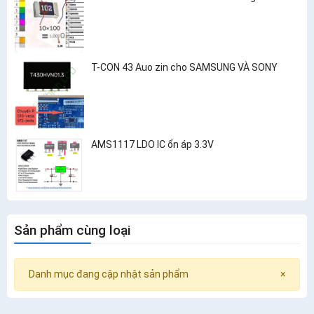
T-CON 43 Auo zin cho SAMSUNG VÀ SONY
AMS1117 LDO IC ổn áp 3.3V
Sản phẩm cùng loại
Danh mục đang cập nhật sản phẩm
×